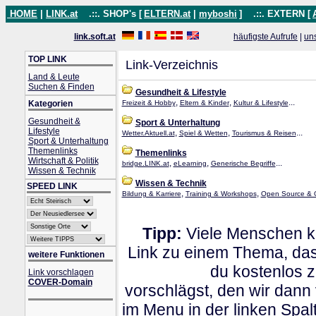
HOME
|
LINK.at
.::. SHOP's [
ELTERN.at
|
myboshi
]
.::. EXTERN [
link.soft.at
häufigste Aufrufe
|
un
TOP LINK
Link-Verzeichnis
Land & Leute
Suchen & Finden
Gesundheit & Lifestyle
,
,
...
Kategorien
Freizeit & Hobby
Eltern & Kinder
Kultur & Lifestyle
Gesundheit &
Sport & Unterhaltung
Lifestyle
,
,
...
Wetter.Aktuell.at
Spiel & Wetten
Tourismus & Reisen
Sport & Unterhaltung
Themenlinks
Themenlinks
Wirtschaft & Politik
,
,
...
bridge.LINK.at
eLearning
Generische Begriffe
Wissen & Technik
Wissen & Technik
SPEED LINK
,
,
Bildung & Karriere
Training & Workshops
Open Source & 
Tipp:
Viele Menschen kl
Link zu einem Thema, dass
weitere Funktionen
du kostenlos 
Link vorschlagen
COVER-Domain
vorschlägst, den wir dann
im Menu in der linken Spa