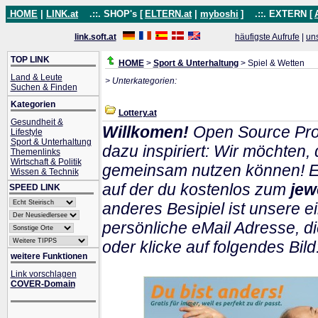
HOME
|
LINK.at
.::. SHOP's [
ELTERN.at
|
myboshi
]
.::. EXTERN [
link.soft.at
häufigste Aufrufe
|
un
TOP LINK
HOME
>
Sport & Unterhaltung
> Spiel & Wetten
Land & Leute
> Unterkategorien:
Suchen & Finden
Kategorien
Lottery.at
Gesundheit &
Willkomen!
Open Source Pro
Lifestyle
Sport & Unterhaltung
dazu inspiriert: Wir möchten
Themenlinks
Wirtschaft & Politik
gemeinsam nutzen können! Ein
Wissen & Technik
auf der du kostenlos zum
jew
SPEED LINK
anderes Besipiel ist unsere ei
persönliche eMail Adresse, di
oder klicke auf folgendes Bild
weitere Funktionen
Link vorschlagen
COVER-Domain