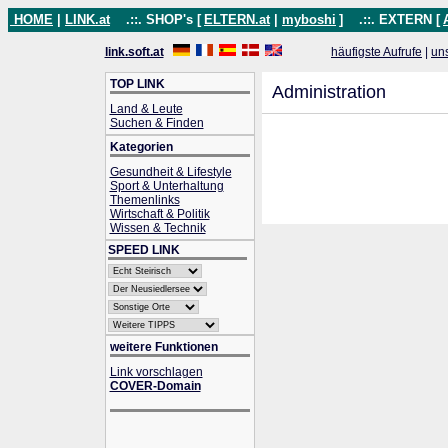
HOME
|
LINK.at
.::. SHOP's [
ELTERN.at
|
myboshi
]
.::. EXTERN [
link.soft.at
häufigste Aufrufe
|
un
TOP LINK
Administration
Land & Leute
Suchen & Finden
Kategorien
Gesundheit & Lifestyle
Sport & Unterhaltung
Themenlinks
Wirtschaft & Politik
Wissen & Technik
SPEED LINK
weitere Funktionen
Link vorschlagen
COVER-Domain