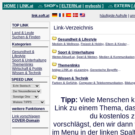
HOME
|
LINK.at
.::. SHOP's [
ELTERN.at
|
myboshi
]
.::. EXTERN [
link.soft.at
häufigste Aufrufe
|
un
TOP LINK
Link-Verzeichnis
Land & Leute
Suchen & Finden
Gesundheit & Lifestyle
,
,
...
Kategorien
Medizin & Wellness
Freizeit & Hobby
Eltern & Kinder
Gesundheit &
Sport & Unterhaltung
Lifestyle
,
,
Wetter.Aktuell.at
Spiel & Wetten
Medien & Kommunikation
Sport & Unterhaltung
Themenlinks
Themenlinks
Wirtschaft & Politik
,
,
...
bridge.LINK.at
eLearning
Generische Begriffe
Wissen & Technik
Wissen & Technik
SPEED LINK
,
,
Farben & Gefühle
Computer & Telekommunikation
Bildung
Tipp:
Viele Menschen kl
Link zu einem Thema, dass
weitere Funktionen
du kostenlos 
Link vorschlagen
COVER-Domain
vorschlägst, den wir dann
im Menu in der linken Spa