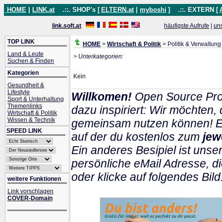
HOME
|
LINK.at
.::. SHOP's [
ELTERN.at
|
myboshi
]
.::. EXTERN [
link.soft.at
häufigste Aufrufe
|
un
TOP LINK
HOME
>
Wirtschaft & Politik
> Politik & Verwaltung
Land & Leute
> Unterkategorien:
Suchen & Finden
Kategorien
Kein
Gesundheit &
Lifestyle
Willkomen!
Open Source Pro
Sport & Unterhaltung
Themenlinks
dazu inspiriert: Wir möchten
Wirtschaft & Politik
Wissen & Technik
gemeinsam nutzen können! Ein
SPEED LINK
auf der du kostenlos zum
jew
Ein anderes Besipiel ist unser
persönliche eMail Adresse, di
oder klicke auf folgendes Bild
weitere Funktionen
Link vorschlagen
COVER-Domain