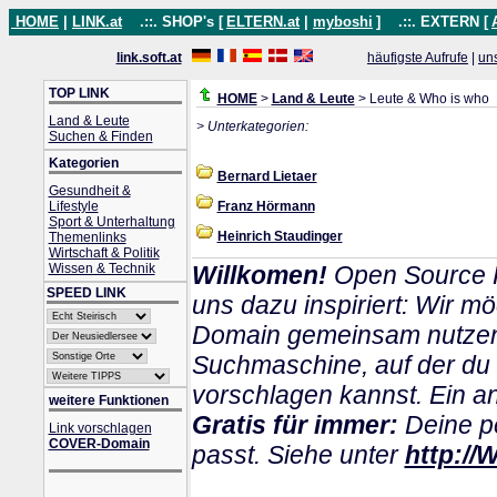
HOME
|
LINK.at
.::. SHOP's [
ELTERN.at
|
myboshi
]
.::. EXTERN [
link.soft.at
häufigste Aufrufe
|
un
TOP LINK
HOME
>
Land & Leute
> Leute & Who is who
Land & Leute
> Unterkategorien:
Suchen & Finden
Kategorien
Bernard Lietaer
Gesundheit &
Lifestyle
Franz Hörmann
Sport & Unterhaltung
Heinrich Staudinger
Themenlinks
Wirtschaft & Politik
Wissen & Technik
Willkomen!
Open Source P
SPEED LINK
uns dazu inspiriert: Wir m
Domain gemeinsam nutzen k
Suchmaschine, auf der du
vorschlagen kannst. Ein and
weitere Funktionen
Gratis für immer:
Deine pe
Link vorschlagen
COVER-Domain
passt. Siehe unter
http://