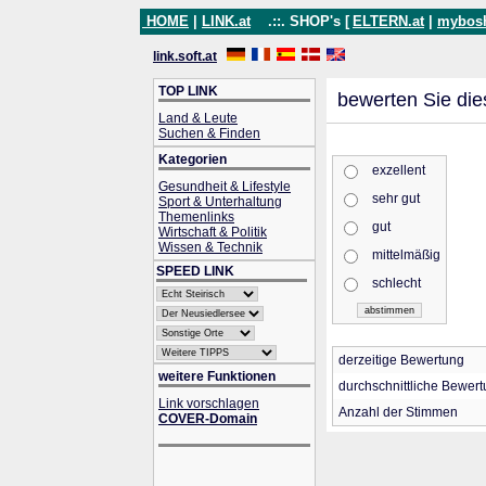
HOME
|
LINK.at
.::. SHOP's [
ELTERN.at
|
mybos
link.soft.at
TOP LINK
bewerten Sie die
Land & Leute
Suchen & Finden
Kategorien
exzellent
Gesundheit & Lifestyle
sehr gut
Sport & Unterhaltung
Themenlinks
gut
Wirtschaft & Politik
Wissen & Technik
mittelmäßig
SPEED LINK
schlecht
derzeitige Bewertung
weitere Funktionen
durchschnittliche Bewer
Link vorschlagen
Anzahl der Stimmen
COVER-Domain