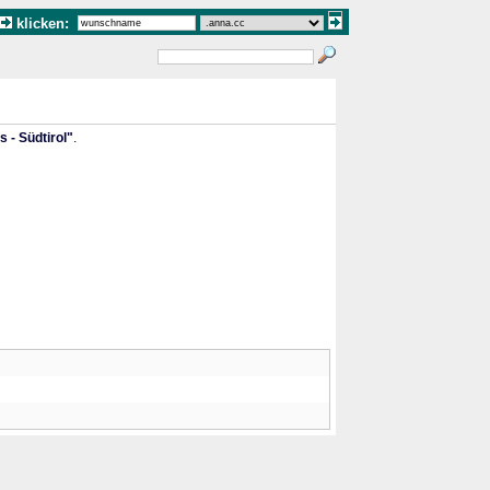
klicken:
 - Südtirol"
.