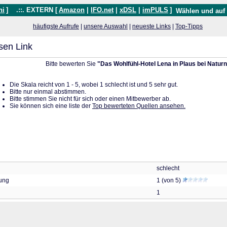
hi
]
.::. EXTERN [
Amazon
|
IFO.net
|
xDSL
|
imPULS
]
Wählen und auf
häufigste Aufrufe
|
unsere Auswahl
|
neueste Links
|
Top-Tipps
sen Link
Bitte bewerten Sie
"Das Wohlfühl-Hotel Lena in Plaus bei Naturns
Die Skala reicht von 1 - 5, wobei 1 schlecht ist und 5 sehr gut.
Bitte nur einmal abstimmen.
Bitte stimmen Sie nicht für sich oder einen Mitbewerber ab.
Sie können sich eine liste der
Top bewerteten Quellen ansehen.
schlecht
tung
1 (von 5)
1