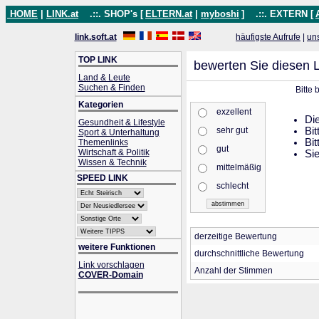
HOME
|
LINK.at
.::. SHOP's [
ELTERN.at
|
myboshi
]
.::. EXTERN [
link.soft.at
häufigste Aufrufe
|
un
TOP LINK
bewerten Sie diesen L
Land & Leute
Suchen & Finden
Bitte
Kategorien
exzellent
Die
Gesundheit & Lifestyle
sehr gut
Bit
Sport & Unterhaltung
Bit
Themenlinks
gut
Wirtschaft & Politik
Sie
Wissen & Technik
mittelmäßig
SPEED LINK
schlecht
derzeitige Bewertung
weitere Funktionen
durchschnittliche Bewertung
Link vorschlagen
Anzahl der Stimmen
COVER-Domain