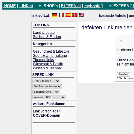
HOME
|
LINK.at
.::. SHOP's [
ELTERN.at
|
myboshi
]
.::. EXTERN [
link.soft.at
häufigste Aufrufe
|
un
TOP LINK
defekten Link melden
Land & Leute
Suchen & Finden
Link:
Kategorien
Ist dieser 
Gesundheit & Lifestyle
Sport & Unterhaltung
Themenlinks
Kurze Bes
Wirtschaft & Politik
es nicht fu
Wissen & Technik
SPEED LINK
*
Nach dem Se
weitere Funktionen
Link vorschlagen
COVER-Domain