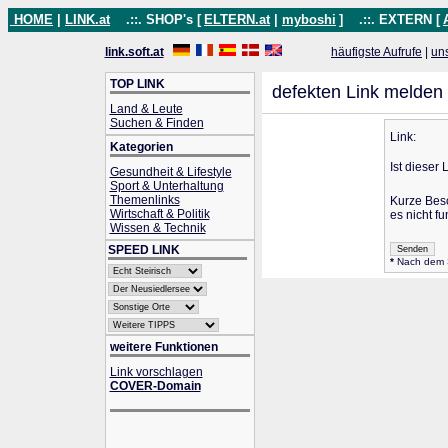
HOME
|
LINK.at
.::. SHOP's [
ELTERN.at
|
myboshi
]
.::. EXTERN [
link.soft.at
häufigste Aufrufe
|
un
TOP LINK
defekten Link melden
Land & Leute
Suchen & Finden
Link:
Kategorien
Ist dieser 
Gesundheit & Lifestyle
Sport & Unterhaltung
Themenlinks
Kurze Bes
Wirtschaft & Politik
es nicht fu
Wissen & Technik
SPEED LINK
*
Nach dem Se
weitere Funktionen
Link vorschlagen
COVER-Domain