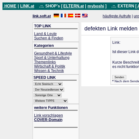
HOME
|
LINK.at
.::. SHOP's [
ELTERN.at
|
myboshi
]
.::. EXTERN [
link.soft.at
häufigste Aufrufe
|
un
TOP LINK
defekten Link melden
Land & Leute
Suchen & Finden
Link:
Kategorien
Ist dieser Link 
Gesundheit & Lifestyle
Sport & Unterhaltung
Themenlinks
Kurze Beschrei
Wirtschaft & Politik
es nicht funktion
Wissen & Technik
SPEED LINK
*
Nach dem Senden 
weitere Funktionen
Link vorschlagen
COVER-Domain