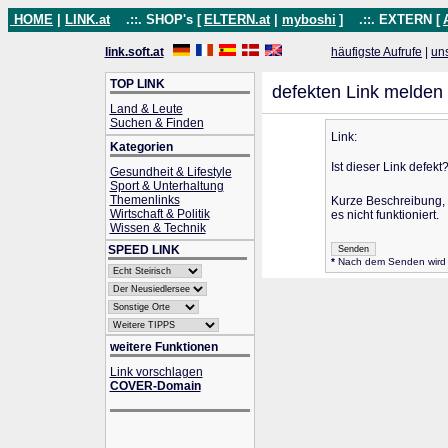
HOME
|
LINK.at
.::. SHOP's [
ELTERN.at
|
myboshi
]
.::. EXTERN [
link.soft.at
häufigste Aufrufe
|
un
TOP LINK
defekten Link melden
Land & Leute
Suchen & Finden
Link:
Kategorien
Ist dieser Link defekt
Gesundheit & Lifestyle
Sport & Unterhaltung
Themenlinks
Kurze Beschreibung
Wirtschaft & Politik
es nicht funktioniert.
Wissen & Technik
SPEED LINK
*
Nach dem Senden wird d
weitere Funktionen
Link vorschlagen
COVER-Domain