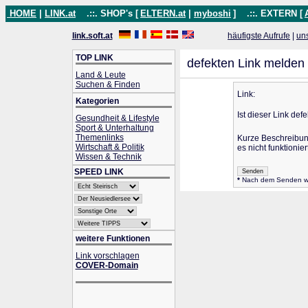
HOME
|
LINK.at
.::. SHOP's [
ELTERN.at
|
myboshi
]
.::. EXTERN [
link.soft.at
häufigste Aufrufe
|
un
TOP LINK
defekten Link melden
Land & Leute
Suchen & Finden
Link:
Kategorien
Ist dieser Link defe
Gesundheit & Lifestyle
Sport & Unterhaltung
Themenlinks
Kurze Beschreibu
Wirtschaft & Politik
es nicht funktioniert
Wissen & Technik
SPEED LINK
*
Nach dem Senden wird
weitere Funktionen
Link vorschlagen
COVER-Domain