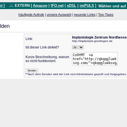
hi
]
.::. EXTERN [
Amazon
|
IFO.net
|
xDSL
|
imPULS
]
Wählen und auf
häufigste Aufrufe
|
unsere Auswahl
|
neueste Links
|
Top-Tipps
lden
Implantologie Zentrum Nordhesse
Link:
http://implantate-goettingen.de
Ist dieser Link defekt?
Kurze Beschreibung, warum
es nicht funktioniert.
*
Nach dem Senden wird der Link vom Administrator geprüft und freigegeben.