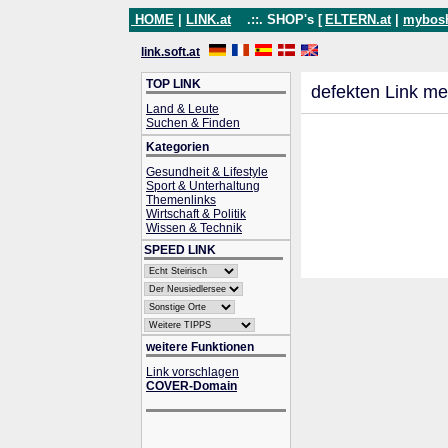
HOME
|
LINK.at
.::. SHOP's [
ELTERN.at
|
mybos
link.soft.at
TOP LINK
defekten Link me
Land & Leute
Suchen & Finden
Kategorien
Gesundheit & Lifestyle
Sport & Unterhaltung
Themenlinks
Wirtschaft & Politik
Wissen & Technik
SPEED LINK
weitere Funktionen
Link vorschlagen
COVER-Domain