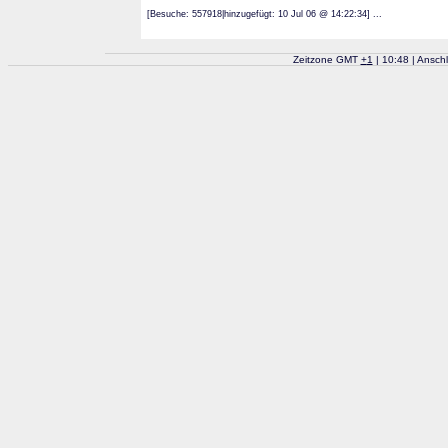
[Besuche: 557918|hinzugefügt: 10 Jul 06 @ 14:22:34] ...
Zeitzone GMT
+
1
| 10:48 | Ansch