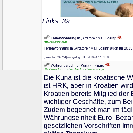
Links: 39
Ferienwohnung in „Artatore / Mali Losinj“
http://artatore.com
Ferienwohnung in „Artatore / Mali Losinj“ auch für 2013
[Besuche: 394754|hinzugefügt: 11 Jul 10 @ 17:01:58] ...
Währungsrechner Kuna <-> Euro
http://www.lexas.biz/wechselkurse/kroatien.aspx
Die Kuna ist die kroatische 
ist HRK, aber in Kroatien wi
Kroatien bereits Mitglied der
wichtiger Geschäfte, zum Beis
Zudem begegnet man im tägli
Währungseinheit Euro. Bezah
gesetzlichen Vorschriften im