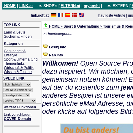
HOME
|
LINK.at
.::. SHOP's [
ELTERN.at
|
myboshi
]
.::. EXTERN [
link.soft.at
häufigste Aufrufe
|
un
TOP LINK
HOME
>
Sport & Unterhaltung
>
Tourismus & Rei
Land & Leute
> Unterkategorien:
Suchen & Finden
Kategorien
Losinj.info
Gesundheit &
Lifestyle
Rab.info
Sport & Unterhaltung
Willkomen!
Open Source Proj
Themenlinks
Wirtschaft & Politik
dazu inspiriert: Wir möchten
Wissen & Technik
gemeinsam nutzen können! Ein
SPEED LINK
auf der du kostenlos zum
jew
anderes Besipiel ist unsere ei
persönliche eMail Adresse, di
weitere Funktionen
oder klicke auf folgendes Bild
Link vorschlagen
COVER-Domain