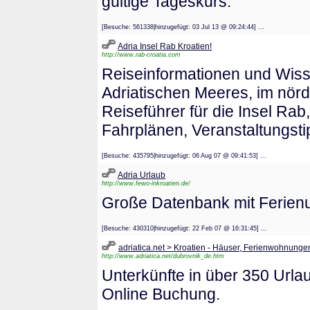
gültige Tageskurs.
[Besuche: 561338|hinzugefügt: 03 Jul 13 @ 09:24:44] ...
Adria Insel Rab Kroatien!
http://www.rab-croatia.com
Reiseinformationen und Wiss
Adriatischen Meeres, im nördl
Reiseführer für die Insel Rab
Fahrplänen, Veranstaltungst
[Besuche: 435795|hinzugefügt: 06 Aug 07 @ 09:41:53] ...
Adria Urlaub
http://www.fewo-inkroatien.de/
Große Datenbank mit Ferienun
[Besuche: 430310|hinzugefügt: 22 Feb 07 @ 16:31:45] ...
adriatica.net > Kroatien - Häuser, Ferienwohnunge
http://www.adriatica.net/dubrovnik_de.htm
Unterkünfte in über 350 Urlau
Online Buchung.