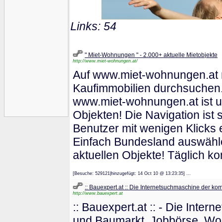
Links: 54
" Miet-Wohnungen " - 2.000+ aktuelle Mietobjekte
http://www.miet-wohnungen.at/
Auf www.miet-wohnungen.at m
Kaufimmobilien durchsuchen.
www.miet-wohnungen.at ist un
Objekten! Die Navigation ist 
Benutzer mit wenigen Klicks 
Einfach Bundesland auswähle
aktuellen Objekte! Täglich 
[Besuche: 529121|hinzugefügt: 14 Oct 10 @ 13:23:35] ...
:: Bauexpert.at :: Die Internetsuchmaschine der ko
http://www.bauexpert.at
:: Bauexpert.at :: - Die Int
und Baumarkt, Jobbörse, Wo