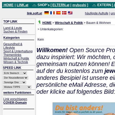
HOME
|
LINK.at
.::. SHOP's [
ELTERN.at
|
myboshi
]
.::. EXTERN [
link.soft.at
häufigste Aufrufe
|
un
TOP LINK
HOME
>
Wirtschaft & Politik
> Bauen & Wohnen
Land & Leute
> Unterkategorien:
Suchen & Finden
Kategorien
Kein
Gesundheit &
Lifestyle
Willkomen!
Open Source Proj
Sport & Unterhaltung
Themenlinks
dazu inspiriert: Wir möchten
Wirtschaft & Politik
Wissen & Technik
gemeinsam nutzen können! Ein
SPEED LINK
auf der du kostenlos zum
jew
anderes Besipiel ist unsere ei
persönliche eMail Adresse, di
oder klicke auf folgendes Bild
weitere Funktionen
Link vorschlagen
COVER-Domain