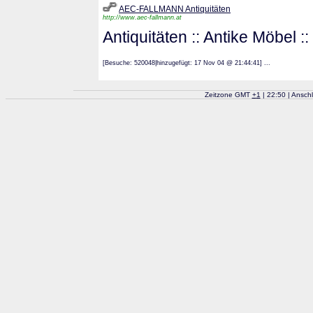
AEC-FALLMANN Antiquitäten
http://www.aec-fallmann.at
Antiquitäten :: Antike Möbel 
[Besuche: 520048|hinzugefügt: 17 Nov 04 @ 21:44:41] ...
Zeitzone GMT
+
1
| 22:50 | Ansch