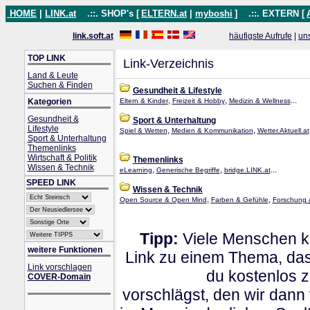
HOME
|
LINK.at
.::. SHOP's [
ELTERN.at
|
myboshi
]
.::. EXTERN [
link.soft.at
häufigste Aufrufe
|
un
TOP LINK
Link-Verzeichnis
Land & Leute
Suchen & Finden
Gesundheit & Lifestyle
,
,
...
Kategorien
Eltern & Kinder
Freizeit & Hobby
Medizin & Wellness
Gesundheit &
Sport & Unterhaltung
Lifestyle
,
,
Spiel & Wetten
Medien & Kommunikation
Wetter.Aktuell.at
Sport & Unterhaltung
Themenlinks
Wirtschaft & Politik
Themenlinks
Wissen & Technik
,
,
...
eLearning
Generische Begriffe
bridge.LINK.at
SPEED LINK
Wissen & Technik
,
,
Open Source & Open Mind
Farben & Gefühle
Forschung 
Tipp:
Viele Menschen kl
weitere Funktionen
Link zu einem Thema, dass
Link vorschlagen
du kostenlos 
COVER-Domain
vorschlägst, den wir dann