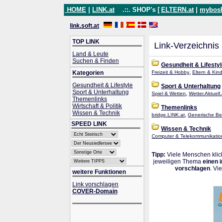
HOME
|
LINK.at
.::. SHOP's [
ELTERN.at
|
mybos
link.soft.at
TOP LINK
Link-Verzeichnis
Land & Leute
Suchen & Finden
Gesundheit & Lifesty
,
Kategorien
Freizeit & Hobby
Eltern & Kin
Gesundheit & Lifestyle
Sport & Unterhaltung
Sport & Unterhaltung
,
Spiel & Wetten
Wetter.Aktuell.
Themenlinks
Wirtschaft & Politik
Themenlinks
Wissen & Technik
,
bridge.LINK.at
Generische Beg
SPEED LINK
Wissen & Technik
Computer & Telekommunikatio
Tipp:
Viele Menschen klick
jeweiligen Thema
einen 
vorschlagen
. Vi
weitere Funktionen
Link vorschlagen
COVER-Domain