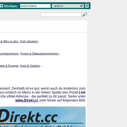
klicken:
,
...
 & Who is who
Echt Steirisch
,
...
uchmaschinen
Forum & Diskussionsgruppen
,
...
elt & Energie
Auto & Verkehr
ssiert. Deshalb ist es gut, wenn auch du kostenlos zum
azu einfach im Menu in der linken Spalte den Punkt
Link
che eMail Adresse - die perfekt zu dir passt. Siehe unter
www.Direkt.cc
oder klicke auf folgendes Bild: