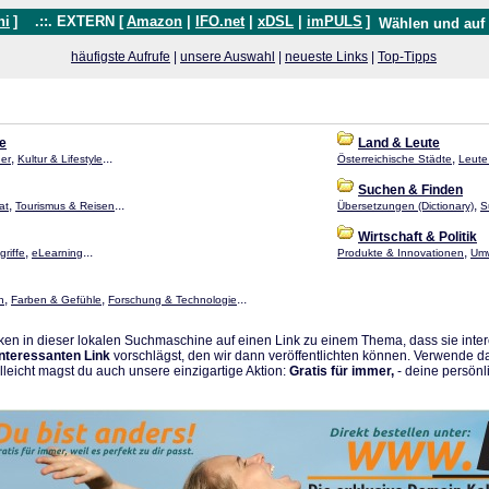
hi
]
.::. EXTERN [
Amazon
|
IFO.net
|
xDSL
|
imPULS
]
Wählen und auf
häufigste Aufrufe
|
unsere Auswahl
|
neueste Links
|
Top-Tipps
le
Land & Leute
,
...
,
der
Kultur & Lifestyle
Österreichische Städte
Leute
Suchen & Finden
,
...
,
at
Tourismus & Reisen
Übersetzungen (Dictionary)
S
Wirtschaft & Politik
,
...
,
riffe
eLearning
Produkte & Innovationen
Umw
,
,
...
n
Farben & Gefühle
Forschung & Technologie
en in dieser lokalen Suchmaschine auf einen Link zu einem Thema, dass sie intere
interessanten Link
vorschlägst, den wir dann veröffentlichten können. Verwende d
elleicht magst du auch unsere einzigartige Aktion:
Gratis für immer,
- deine persönli